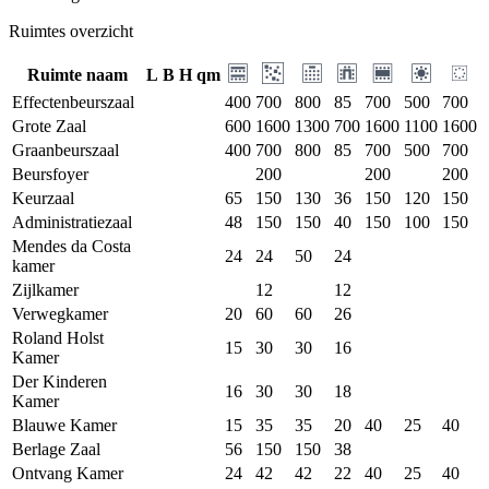
Ruimtes overzicht
Ruimte naam
L
B
H
qm
Effectenbeurszaal
400
700
800
85
700
500
700
Grote Zaal
600
1600
1300
700
1600
1100
1600
Graanbeurszaal
400
700
800
85
700
500
700
Beursfoyer
200
200
200
Keurzaal
65
150
130
36
150
120
150
Administratiezaal
48
150
150
40
150
100
150
Mendes da Costa
24
24
50
24
kamer
Zijlkamer
12
12
Verwegkamer
20
60
60
26
Roland Holst
15
30
30
16
Kamer
Der Kinderen
16
30
30
18
Kamer
Blauwe Kamer
15
35
35
20
40
25
40
Berlage Zaal
56
150
150
38
Ontvang Kamer
24
42
42
22
40
25
40