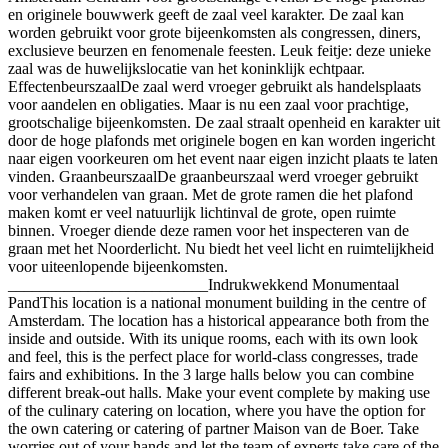
en originele bouwwerk geeft de zaal veel karakter. De zaal kan
worden gebruikt voor grote bijeenkomsten als congressen, diners,
exclusieve beurzen en fenomenale feesten. Leuk feitje: deze unieke
zaal was de huwelijkslocatie van het koninklijk echtpaar.
EffectenbeurszaalDe zaal werd vroeger gebruikt als handelsplaats
voor aandelen en obligaties. Maar is nu een zaal voor prachtige,
grootschalige bijeenkomsten. De zaal straalt openheid en karakter uit
door de hoge plafonds met originele bogen en kan worden ingericht
naar eigen voorkeuren om het event naar eigen inzicht plaats te laten
vinden. GraanbeurszaalDe graanbeurszaal werd vroeger gebruikt
voor verhandelen van graan. Met de grote ramen die het plafond
maken komt er veel natuurlijk lichtinval de grote, open ruimte
binnen. Vroeger diende deze ramen voor het inspecteren van de
graan met het Noorderlicht. Nu biedt het veel licht en ruimtelijkheid
voor uiteenlopende bijeenkomsten.
_________________________Indrukwekkend Monumentaal
PandThis location is a national monument building in the centre of
Amsterdam. The location has a historical appearance both from the
inside and outside. With its unique rooms, each with its own look
and feel, this is the perfect place for world-class congresses, trade
fairs and exhibitions. In the 3 large halls below you can combine
different break-out halls. Make your event complete by making use
of the culinary catering on location, where you have the option for
the own catering or catering of partner Maison van de Boer. Take
worries out of your hands and let the team of experts take care of the