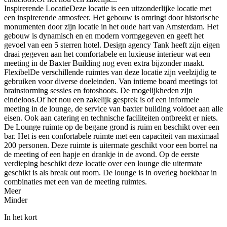
Inspirerende LocatieDeze locatie is een uitzonderlijke locatie met
een inspirerende atmosfeer. Het gebouw is omringt door historische
monumenten door zijn locatie in het oude hart van Amsterdam. Het
gebouw is dynamisch en en modern vormgegeven en geeft het
gevoel van een 5 sterren hotel. Design agency Tank heeft zijn eigen
draai gegeven aan het comfortabele en luxieuse interieur wat een
meeting in de Baxter Building nog even extra bijzonder maakt.
FlexibelDe verschillende ruimtes van deze locatie zijn veelzijdig te
gebruiken voor diverse doeleinden. Van intieme board meetings tot
brainstorming sessies en fotoshoots. De mogelijkheden zijn
eindeloos.Of het nou een zakelijk gesprek is of een informele
meeting in de lounge, de service van baxter building voldoet aan alle
eisen. Ook aan catering en technische faciliteiten ontbreekt er niets.
De Lounge ruimte op de begane grond is ruim en beschikt over een
bar. Het is een confortabele ruimte met een capaciteit van maximaal
200 personen. Deze ruimte is uitermate geschikt voor een borrel na
de meeting of een hapje en drankje in de avond. Op de eerste
verdieping beschikt deze locatie over een lounge die uitermate
geschikt is als break out room. De lounge is in overleg boekbaar in
combinaties met een van de meeting ruimtes.
Meer
Minder
In het kort