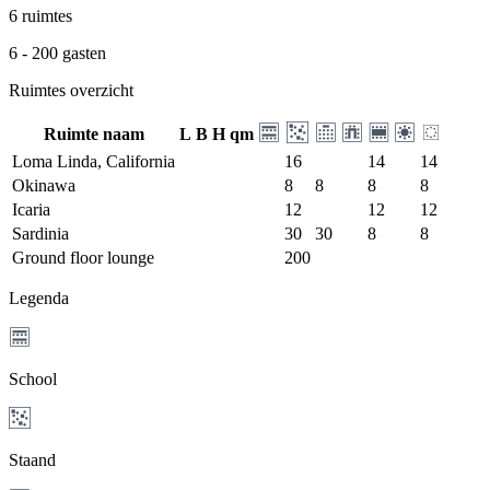
6 ruimtes
6 - 200 gasten
Ruimtes overzicht
Ruimte naam
L
B
H
qm
Loma Linda, California
16
14
14
Okinawa
8
8
8
8
Icaria
12
12
12
Sardinia
30
30
8
8
Ground floor lounge
200
Legenda
School
Staand