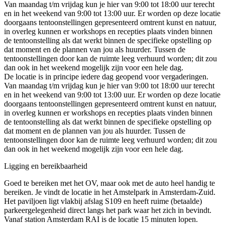
Van maandag t/m vrijdag kun je hier van 9:00 tot 18:00 uur terecht
en in het weekend van 9:00 tot 13:00 uur. Er worden op deze locatie
doorgaans tentoonstellingen gepresenteerd omtrent kunst en natuur,
in overleg kunnen er workshops en recepties plaats vinden binnen
de tentoonstelling als dat werkt binnen de specifieke opstelling op
dat moment en de plannen van jou als huurder. Tussen de
tentoonstellingen door kan de ruimte leeg verhuurd worden; dit zou
dan ook in het weekend mogelijk zijn voor een hele dag.
De locatie is in principe iedere dag geopend voor vergaderingen.
Van maandag t/m vrijdag kun je hier van 9:00 tot 18:00 uur terecht
en in het weekend van 9:00 tot 13:00 uur. Er worden op deze locatie
doorgaans tentoonstellingen gepresenteerd omtrent kunst en natuur,
in overleg kunnen er workshops en recepties plaats vinden binnen
de tentoonstelling als dat werkt binnen de specifieke opstelling op
dat moment en de plannen van jou als huurder. Tussen de
tentoonstellingen door kan de ruimte leeg verhuurd worden; dit zou
dan ook in het weekend mogelijk zijn voor een hele dag.
Ligging en bereikbaarheid
Goed te bereiken met het OV, maar ook met de auto heel handig te
bereiken. Je vindt de locatie in het Amstelpark in Amsterdam-Zuid.
Het paviljoen ligt vlakbij afslag S109 en heeft ruime (betaalde)
parkeergelegenheid direct langs het park waar het zich in bevindt.
Vanaf station Amsterdam RAI is de locatie 15 minuten lopen.