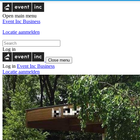
Open main menu
Event Inc
Business
Locatie aanmelden
Log in
Close menu
Log in
Event Inc
Business
Locatie aanmelden