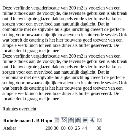
Deze verfijnde vergaderlocatie van 200 m2 is voorzien van een
ruime zithoek aan de voorzijde, die tevens te gebruiken is als break-
out. De twee grote glazen dakkoepels en de vier franse balkons
zorgen voor een overvloed aan natuurlijk daglicht. Dat in
combinatie met de stijlvolle huislijke inrichting creëert de perfecte
setting voor onwaarschijnlijk creatieve en inspirerende sessies.Ook
wat betreft de catering is het hier trouwens goed toeven: van een
simpele werklunch tot een luxe diner als buffet geserveerd. De
locatie denkt graag met je mee!
Deze verfijnde vergaderlocatie van 200 m2 is voorzien van een
ruime zithoek aan de voorzijde, die tevens te gebruiken is als break-
out. De twee grote glazen dakkoepels en de vier franse balkons
zorgen voor een overvloed aan natuurlijk daglicht. Dat in
combinatie met de stijlvolle huislijke inrichting creëert de perfecte
setting voor onwaarschijnlijk creatieve en inspirerende sessies.Ook
wat betreft de catering is het hier trouwens goed toeven: van een
simpele werklunch tot een luxe diner als buffet geserveerd. De
locatie denkt graag met je mee!
Ruimtes overzicht
Ruimte naam
L
B
H
qm
Atelier
200
30
60
60
25
44
30