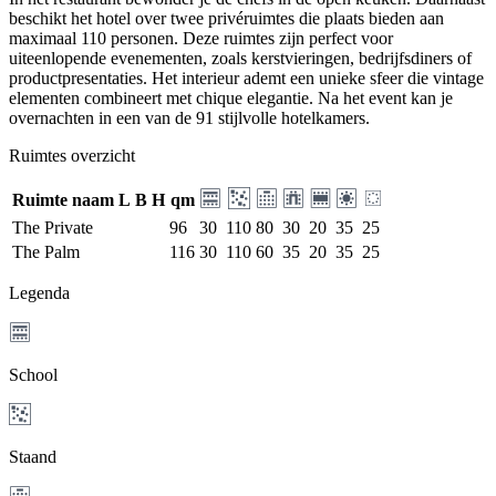
beschikt het hotel over twee privéruimtes die plaats bieden aan
maximaal 110 personen. Deze ruimtes zijn perfect voor
uiteenlopende evenementen, zoals kerstvieringen, bedrijfsdiners of
productpresentaties. Het interieur ademt een unieke sfeer die vintage
elementen combineert met chique elegantie. Na het event kan je
overnachten in een van de 91 stijlvolle hotelkamers.
Ruimtes overzicht
Ruimte naam
L
B
H
qm
The Private
96
30
110
80
30
20
35
25
The Palm
116
30
110
60
35
20
35
25
Legenda
School
Staand