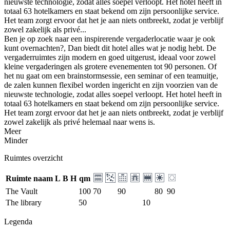
nieuwste technologie, zodat alles soepel verloopt. Het hotel heeft in
totaal 63 hotelkamers en staat bekend om zijn persoonlijke service.
Het team zorgt ervoor dat het je aan niets ontbreekt, zodat je verblijf
zowel zakelijk als privé...
Ben je op zoek naar een inspirerende vergaderlocatie waar je ook
kunt overnachten?, Dan biedt dit hotel alles wat je nodig hebt. De
vergaderruimtes zijn modern en goed uitgerust, ideaal voor zowel
kleine vergaderingen als grotere evenementen tot 90 personen. Of
het nu gaat om een brainstormsessie, een seminar of een teamuitje,
de zalen kunnen flexibel worden ingericht en zijn voorzien van de
nieuwste technologie, zodat alles soepel verloopt. Het hotel heeft in
totaal 63 hotelkamers en staat bekend om zijn persoonlijke service.
Het team zorgt ervoor dat het je aan niets ontbreekt, zodat je verblijf
zowel zakelijk als privé helemaal naar wens is.
Meer
Minder
Ruimtes overzicht
Ruimte naam
L
B
H
qm
The Vault
100
70
90
80
90
The library
50
10
Legenda