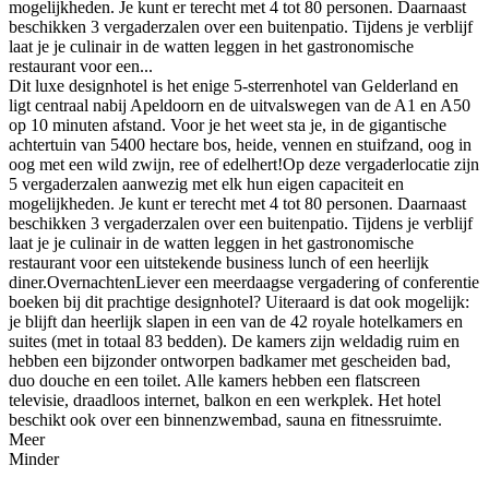
mogelijkheden. Je kunt er terecht met 4 tot 80 personen. Daarnaast
beschikken 3 vergaderzalen over een buitenpatio. Tijdens je verblijf
laat je je culinair in de watten leggen in het gastronomische
restaurant voor een...
Dit luxe designhotel is het enige 5-sterrenhotel van Gelderland en
ligt centraal nabij Apeldoorn en de uitvalswegen van de A1 en A50
op 10 minuten afstand. Voor je het weet sta je, in de gigantische
achtertuin van 5400 hectare bos, heide, vennen en stuifzand, oog in
oog met een wild zwijn, ree of edelhert!Op deze vergaderlocatie zijn
5 vergaderzalen aanwezig met elk hun eigen capaciteit en
mogelijkheden. Je kunt er terecht met 4 tot 80 personen. Daarnaast
beschikken 3 vergaderzalen over een buitenpatio. Tijdens je verblijf
laat je je culinair in de watten leggen in het gastronomische
restaurant voor een uitstekende business lunch of een heerlijk
diner.OvernachtenLiever een meerdaagse vergadering of conferentie
boeken bij dit prachtige designhotel? Uiteraard is dat ook mogelijk:
je blijft dan heerlijk slapen in een van de 42 royale hotelkamers en
suites (met in totaal 83 bedden). De kamers zijn weldadig ruim en
hebben een bijzonder ontworpen badkamer met gescheiden bad,
duo douche en een toilet. Alle kamers hebben een flatscreen
televisie, draadloos internet, balkon en een werkplek. Het hotel
beschikt ook over een binnenzwembad, sauna en fitnessruimte.
Meer
Minder