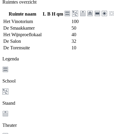
Ruimtes overzicht
Ruimte naam
L
B
H
qm
Het Vinotorium
100
De Smaakkamer
50
Het Wijnproeflokaal
40
De Salon
32
De Torensuite
10
Legenda
School
Staand
Theater