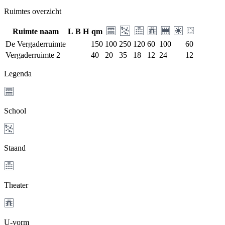
Ruimtes overzicht
Ruimte naam
L
B
H
qm
De Vergaderruimte
150
100
250
120
60
100
60
Vergaderruimte 2
40
20
35
18
12
24
12
Legenda
School
Staand
Theater
U-vorm