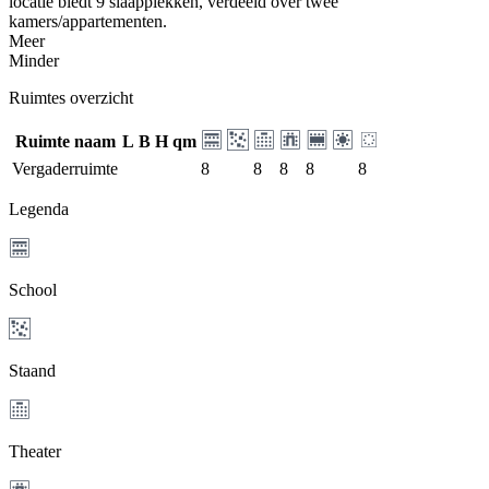
locatie biedt 9 slaapplekken, verdeeld over twee
kamers/appartementen.
Meer
Minder
Ruimtes overzicht
Ruimte naam
L
B
H
qm
Vergaderruimte
8
8
8
8
8
Legenda
School
Staand
Theater