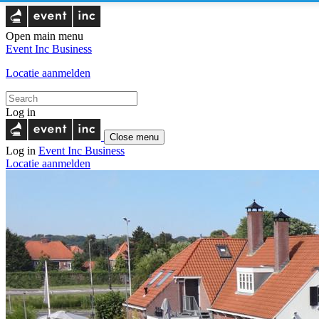
Open main menu
Event Inc
Business
Locatie aanmelden
Log in
Close menu
Log in
Event Inc
Business
Locatie aanmelden