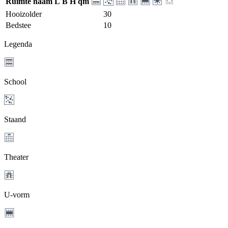
Ruimte naam
L
B
H
qm
Hooizolder
30
Bedstee
10
Legenda
School
Staand
Theater
U-vorm