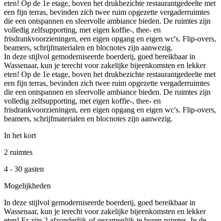
eten! Op de 1e etage, boven het drukbezichte restaurantgedeelte met
een fijn terras, bevinden zich twee ruim opgezette vergaderruimtes
die een ontspannen en sfeervolle ambiance bieden. De ruimtes zijn
volledig zelfsupporting, met eigen koffie-, thee- en
frisdrankvoorzieningen, een eigen opgang en eigen wc's. Flip-overs,
beamers, schrijfmaterialen en blocnotes zijn aanwezig.
In deze stijlvol gemoderniseerde boerderij, goed bereikbaar in
Wassenaar, kun je terecht voor zakelijke bijeenkomsten en lekker
eten! Op de 1e etage, boven het drukbezichte restaurantgedeelte met
een fijn terras, bevinden zich twee ruim opgezette vergaderruimtes
die een ontspannen en sfeervolle ambiance bieden. De ruimtes zijn
volledig zelfsupporting, met eigen koffie-, thee- en
frisdrankvoorzieningen, een eigen opgang en eigen wc's. Flip-overs,
beamers, schrijfmaterialen en blocnotes zijn aanwezig.
In het kort
2 ruimtes
4 - 30 gasten
Mogelijkheden
In deze stijlvol gemoderniseerde boerderij, goed bereikbaar in
Wassenaar, kun je terecht voor zakelijke bijeenkomsten en lekker
eten! Er zijn 2 afzonderlijk of gezamenlijk te huren ruimtes. In de