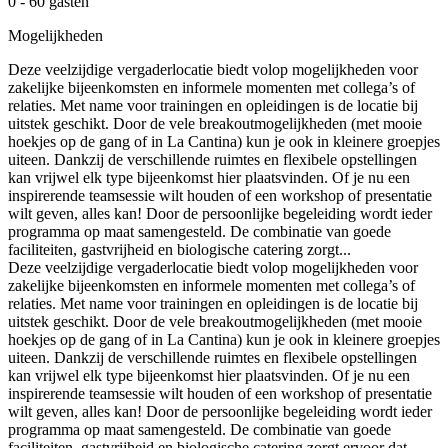
0 - 60 gasten
Mogelijkheden
Deze veelzijdige vergaderlocatie biedt volop mogelijkheden voor
zakelijke bijeenkomsten en informele momenten met collega’s of
relaties. Met name voor trainingen en opleidingen is de locatie bij
uitstek geschikt. Door de vele breakoutmogelijkheden (met mooie
hoekjes op de gang of in La Cantina) kun je ook in kleinere groepjes
uiteen. Dankzij de verschillende ruimtes en flexibele opstellingen
kan vrijwel elk type bijeenkomst hier plaatsvinden. Of je nu een
inspirerende teamsessie wilt houden of een workshop of presentatie
wilt geven, alles kan! Door de persoonlijke begeleiding wordt ieder
programma op maat samengesteld. De combinatie van goede
faciliteiten, gastvrijheid en biologische catering zorgt...
Deze veelzijdige vergaderlocatie biedt volop mogelijkheden voor
zakelijke bijeenkomsten en informele momenten met collega’s of
relaties. Met name voor trainingen en opleidingen is de locatie bij
uitstek geschikt. Door de vele breakoutmogelijkheden (met mooie
hoekjes op de gang of in La Cantina) kun je ook in kleinere groepjes
uiteen. Dankzij de verschillende ruimtes en flexibele opstellingen
kan vrijwel elk type bijeenkomst hier plaatsvinden. Of je nu een
inspirerende teamsessie wilt houden of een workshop of presentatie
wilt geven, alles kan! Door de persoonlijke begeleiding wordt ieder
programma op maat samengesteld. De combinatie van goede
faciliteiten, gastvrijheid en biologische catering zorgt ervoor dat