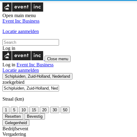
Open main menu
Event Inc
Business
Locatie aanmelden
Log in
Close menu
Log in
Event Inc
Business
Locatie aanmelden
Schipluiden, Zuid-Holland, Nederland
zoekgebied
Straal (km)
1
5
10
15
20
30
50
Resetten
Bevestig
Gelegenheid
Bedrijfsevent
Vergadering