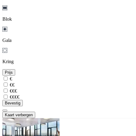
Blok
Gala
Kring
Prijs
€
€€
€€€
€€€€
Bevestig
Kaart verbergen