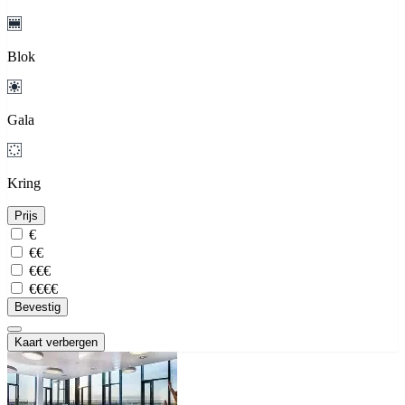
Blok
Gala
Kring
Prijs
€
€€
€€€
€€€€
Bevestig
Kaart verbergen