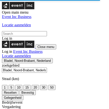
Open main menu
Event Inc
Business
Locatie aanmelden
Log in
Close menu
Log in
Event Inc
Business
Locatie aanmelden
Bladel, Noord-Brabant, Nederland
zoekgebied
Straal (km)
1
5
10
15
20
30
50
Resetten
Bevestig
Gelegenheid
Bedrijfsevent
Vergadering