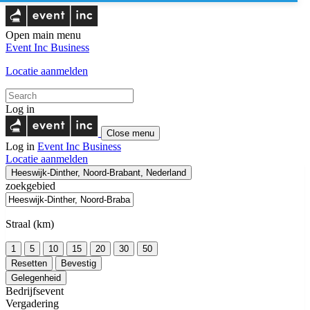
Open main menu
Event Inc
Business
Locatie aanmelden
Log in
Close menu
Log in
Event Inc
Business
Locatie aanmelden
Heeswijk-Dinther, Noord-Brabant, Nederland
zoekgebied
Straal (km)
1
5
10
15
20
30
50
Resetten
Bevestig
Gelegenheid
Bedrijfsevent
Vergadering