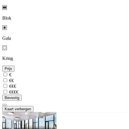
Blok
Gala
Kring
Prijs
€
€€
€€€
€€€€
Bevestig
Kaart verbergen