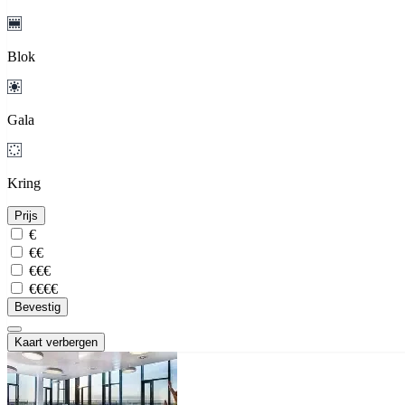
Blok
Gala
Kring
Prijs
€
€€
€€€
€€€€
Bevestig
Kaart verbergen