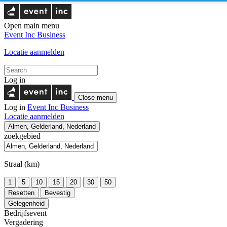
Open main menu
Event Inc
Business
Locatie aanmelden
Log in
Close menu
Log in
Event Inc
Business
Locatie aanmelden
Almen, Gelderland, Nederland
zoekgebied
Straal (km)
1
5
10
15
20
30
50
Resetten
Bevestig
Gelegenheid
Bedrijfsevent
Vergadering